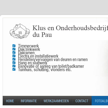
Timmerwerk
Dak/zinkwerk
Dakramen
Electra en installatiewerk
Herstellen/vervangen van deuren en ramen
Hang en sluitwerk
Renovatie of aanleg van toilet/badkamer
Tuinhuis, schutting, vlonders etc.
HOME
INFORMATIE
WERKZAAMHEDEN
CONTACT
FOTOAL