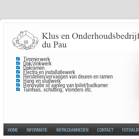
Timmerwerk
Dak/zinkwerk
Dakramen
Electra en installatiewerk
Herstellen/vervangen van deuren en ramen
Hang en sluitwerk
Renovatie of aanleg van toilet/badkamer
Tuinhuis, schutting, vlonders etc.
HOME
INFORMATIE
WERKZAAMHEDEN
CONTACT
FOTOAL